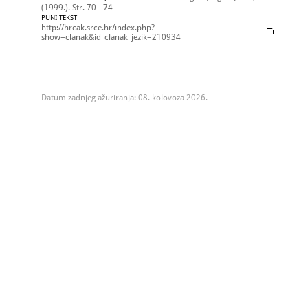
(1999.). Str. 70 - 74
PUNI TEKST
http://hrcak.srce.hr/index.php?
show=clanak&id_clanak_jezik=210934
Datum zadnjeg ažuriranja: 08. kolovoza 2026.