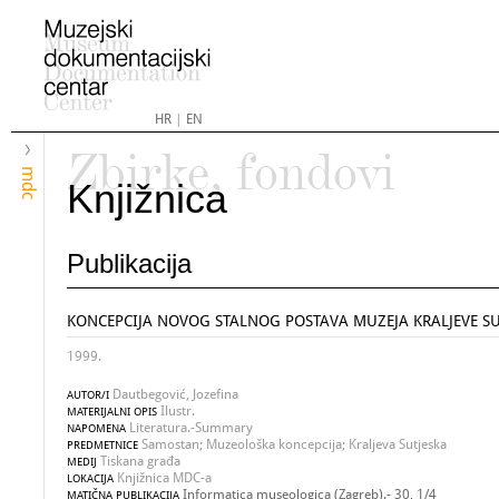
HR
|
EN
Zbirke, fondovi
mdc
Knjižnica
Publikacija
KONCEPCIJA NOVOG STALNOG POSTAVA MUZEJA KRALJEVE SU
1999.
Dautbegović, Jozefina
AUTOR/I
Ilustr.
MATERIJALNI OPIS
Literatura.-Summary
NAPOMENA
Samostan; Muzeološka koncepcija; Kraljeva Sutjeska
PREDMETNICE
Tiskana građa
MEDIJ
Knjižnica MDC-a
LOKACIJA
Informatica museologica (Zagreb).- 30, 1/4
MATIČNA PUBLIKACIJA