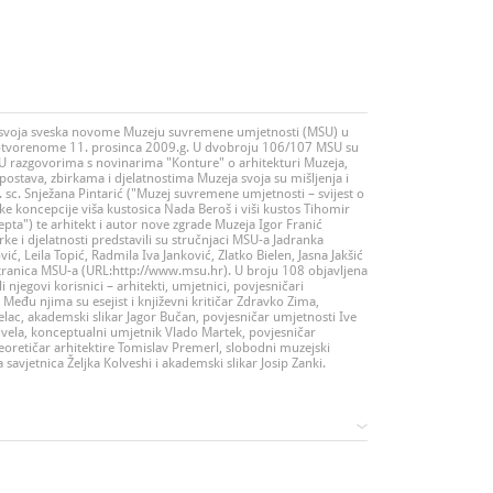
a svoja sveska novome Muzeju suvremene umjetnosti (MSU) u
 otvorenome 11. prosinca 2009.g. U dvobroju 106/107 MSU su
ri. U razgovorima s novinarima "Konture" o arhitekturi Muzeja,
 postava, zbirkama i djelatnostima Muzeja svoja su mišljenja i
r. sc. Snježana Pintarić ("Muzej suvremene umjetnosti – svijest o
ke koncepcije viša kustosica Nada Beroš i viši kustos Tihomir
pta") te arhitekt i autor nove zgrade Muzeja Igor Franić
rke i djelatnosti predstavili su stručnjaci MSU-a Jadranka
ić, Leila Topić, Radmila Iva Janković, Zlatko Bielen, Jasna Jakšić
b stranica MSU-a (URL:http://www.msu.hr). U broju 108 objavljena
 njegovi korisnici – arhitekti, umjetnici, povjesničari
i. Među njima su esejist i književni kritičar Zdravko Zima,
elac, akademski slikar Jagor Bučan, povjesničar umjetnosti Ive
vela, konceptualni umjetnik Vlado Martek, povjesničar
eoretičar arhitektire Tomislav Premerl, slobodni muzejski
savjetnica Željka Kolveshi i akademski slikar Josip Zanki.