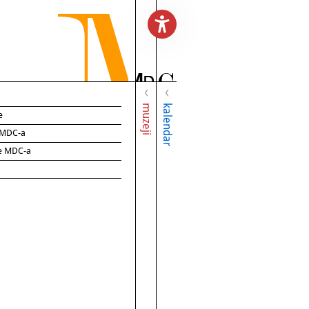
muzeji
kalendar
e
e MDC-a
ce MDC-a