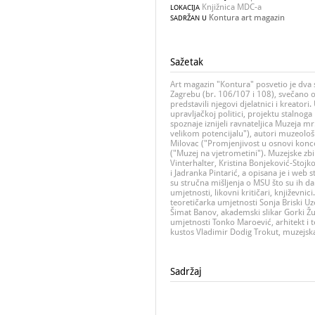
Knjižnica MDC-a
LOKACIJA
Kontura art magazin
SADRŽAN U
Sažetak
Art magazin "Kontura" posvetio je dv
Zagrebu (br. 106/107 i 108), svečano
predstavili njegovi djelatnici i kreato
upravljačkoj politici, projektu stalnoga
spoznaje iznijeli ravnateljica Muzeja m
velikom potencijalu"), autori muzeološ
Milovac ("Promjenjivost u osnovi konce
("Muzej na vjetrometini"). Muzejske zbi
Vinterhalter, Kristina Bonjeković-Stojkov
i Jadranka Pintarić, a opisana je i we
su stručna mišljenja o MSU što su ih dali
umjetnosti, likovni kritičari, književnic
teoretičarka umjetnosti Sonja Briski Uz
Šimat Banov, akademski slikar Gorki Žu
umjetnosti Tonko Maroević, arhitekt i t
kustos Vladimir Dodig Trokut, muzejska 
Sadržaj