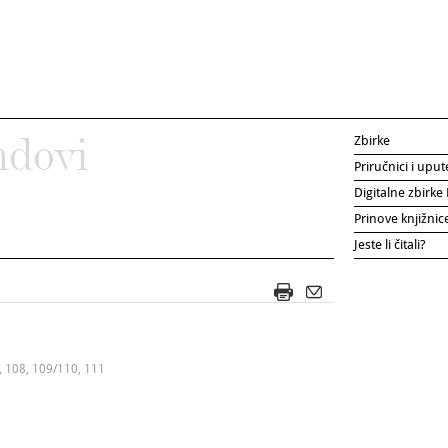
Zbirke
ndovi
Priručnici i uput
Digitalne zbirk
Prinove knjižni
Jeste li čitali?
, 108, 109/110, 111