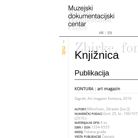
HR
|
EN
Zbirke, fo
mdc
Knjižnica
Publikacija
KONTURA : art magazin
Zagreb, Art magazin Kontura, 2010
Mihočinec, Zdravko [(ur.)]
AUTOR/I
God. 20, br. 106/107
NUMERIČKI PODACI
(2010.)
4 sv.
MATERIJALNI OPIS
1334-6555
ISBN / ISSN
Tiskana građa
MEDIJ
Časopis
VRSTA PUBLIKACIJE