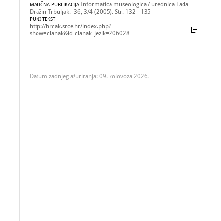
Informatica museologica / urednica Lada
MATIČNA PUBLIKACIJA
Dražin-Trbuljak.- 36, 3/4 (2005). Str. 132 - 135
PUNI TEKST
http://hrcak.srce.hr/index.php?
show=clanak&id_clanak_jezik=206028
Datum zadnjeg ažuriranja: 09. kolovoza 2026.