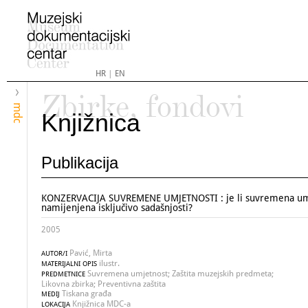
HR
|
EN
Zbirke, fondovi
mdc
Knjižnica
Publikacija
KONZERVACIJA SUVREMENE UMJETNOSTI : je li suvremena um
namijenjena isključivo sadašnjosti?
2005
Pavić, Mirta
AUTOR/I
ilustr.
MATERIJALNI OPIS
Suvremena umjetnost; Zaštita muzejskih predmeta;
PREDMETNICE
Likovna zbirka; Preventivna zaštita
Tiskana građa
MEDIJ
Knjižnica MDC-a
LOKACIJA