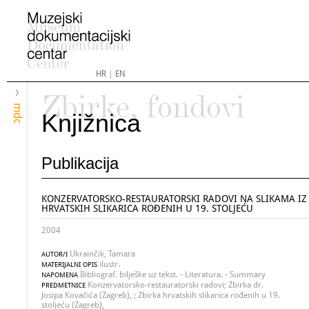
HR
|
EN
Zbirke, fondovi
mdc
Knjižnica
Publikacija
KONZERVATORSKO-RESTAURATORSKI RADOVI NA SLIKAMA IZ
HRVATSKIH SLIKARICA ROĐENIH U 19. STOLJEĆU
2004
Ukrainčik, Tamara
AUTOR/I
ilustr.
MATERIJALNI OPIS
Bibliograf. bilješke uz tekst. - Literatura. - Summary
NAPOMENA
Konzervatorsko-restauratorski radovi; Zbirka dr.
PREDMETNICE
Josipa Kovačića (Zagreb), ; Zbirka hrvatskih slikarica rođenih u 19.
stoljeću (Zagreb),