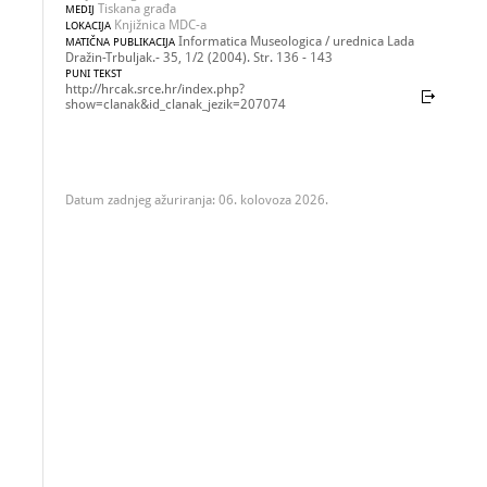
Tiskana građa
MEDIJ
Knjižnica MDC-a
LOKACIJA
Informatica Museologica / urednica Lada
MATIČNA PUBLIKACIJA
Dražin-Trbuljak.- 35, 1/2 (2004). Str. 136 - 143
PUNI TEKST
http://hrcak.srce.hr/index.php?
show=clanak&id_clanak_jezik=207074
Datum zadnjeg ažuriranja: 06. kolovoza 2026.