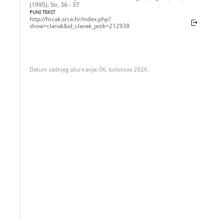
(1995). Str. 36 - 37
PUNI TEKST
http://hrcak.srce.hr/index.php?
show=clanak&id_clanak_jezik=212938
Datum zadnjeg ažuriranja: 06. kolovoza 2026.