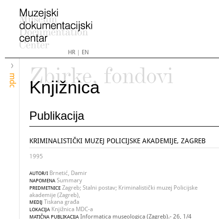
HR
|
EN
Zbirke, fondovi
mdc
Knjižnica
Publikacija
KRIMINALISTIČKI MUZEJ POLICIJSKE AKADEMIJE, ZAGREB
1995
Brnetić, Damir
AUTOR/I
Summary
NAPOMENA
Zagreb; Stalni postav; Kriminalistički muzej Policijske
PREDMETNICE
akademije (Zagreb),
Tiskana građa
MEDIJ
Knjižnica MDC-a
LOKACIJA
Informatica museologica (Zagreb).- 26, 1/4
MATIČNA PUBLIKACIJA