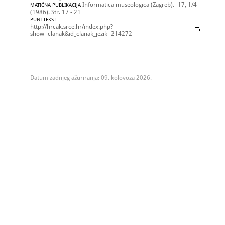
Informatica museologica (Zagreb).- 17, 1/4
MATIČNA PUBLIKACIJA
(1986). Str. 17 - 21
PUNI TEKST
http://hrcak.srce.hr/index.php?
show=clanak&id_clanak_jezik=214272
Datum zadnjeg ažuriranja: 09. kolovoza 2026.