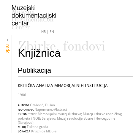
HR
|
EN
Zbirke, fondovi
mdc
Knjižnica
Publikacija
KRITIČKA ANALIZA MEMORIJALNIH INSTITUCIJA
1986
Otašević, Dušan
AUTOR/I
Napomene.-Abstract
NAPOMENA
Memorijalni muzej ili zbirka; Muzeji i zbirke radničkog
PREDMETNICE
pokreta i NOB; Sarajevo; Muzej revolucije Bosne i Hercegovine
(Sarajevo),
Tiskana građa
MEDIJ
Knjižnica MDC-a
LOKACIJA