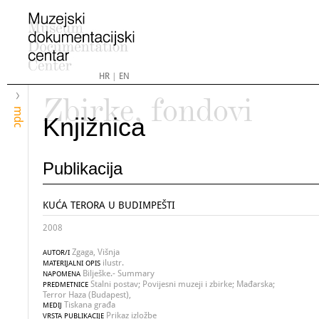
HR
|
EN
Zbirke, fondovi
mdc
Knjižnica
Publikacija
KUĆA TERORA U BUDIMPEŠTI
2008
Zgaga, Višnja
AUTOR/I
ilustr.
MATERIJALNI OPIS
Bilješke.- Summary
NAPOMENA
Stalni postav; Povijesni muzeji i zbirke; Mađarska;
PREDMETNICE
Terror Haza (Budapest),
Tiskana građa
MEDIJ
Prikaz izložbe
VRSTA PUBLIKACIJE