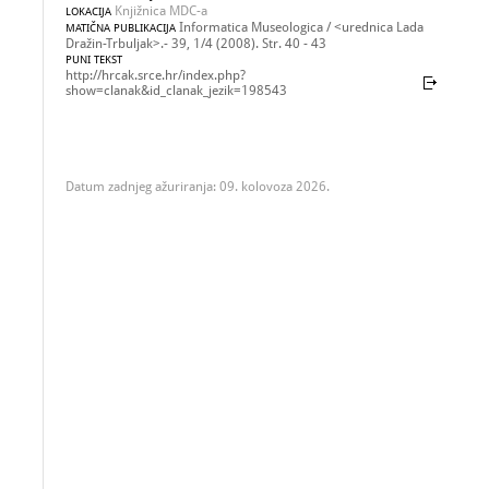
Knjižnica MDC-a
LOKACIJA
Informatica Museologica / <urednica Lada
MATIČNA PUBLIKACIJA
Dražin-Trbuljak>.- 39, 1/4 (2008). Str. 40 - 43
PUNI TEKST
http://hrcak.srce.hr/index.php?
show=clanak&id_clanak_jezik=198543
Datum zadnjeg ažuriranja: 09. kolovoza 2026.