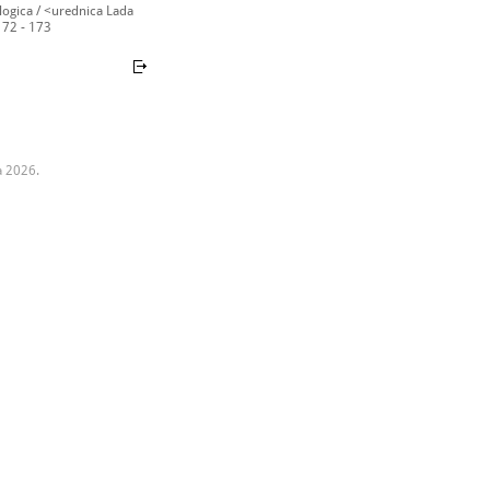
ogica / <urednica Lada
 172 - 173
a 2026.