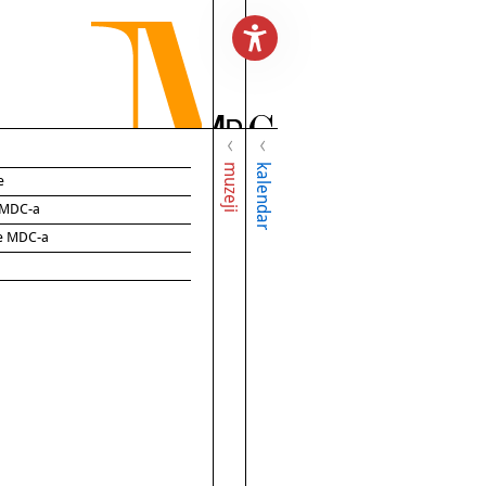
muzeji
kalendar
e
e MDC-a
ce MDC-a