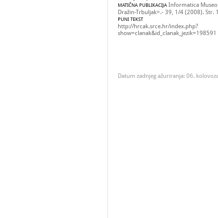
Informatica Museol
MATIČNA PUBLIKACIJA
Dražin-Trbuljak>.- 39, 1/4 (2008). Str.
PUNI TEKST
http://hrcak.srce.hr/index.php?
show=clanak&id_clanak_jezik=198591
Datum zadnjeg ažuriranja: 06. kolovoz