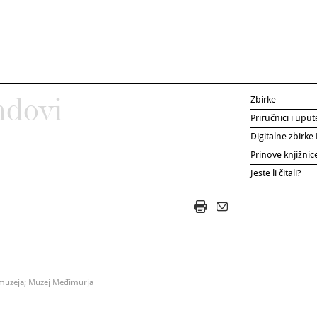
Zbirke
ndovi
Priručnici i uput
Digitalne zbirk
Prinove knjižni
Jeste li čitali?
muzeja; Muzej Međimurja