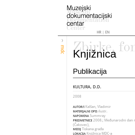
HR
|
EN
Zbirke, fo
mdc
Knjižnica
Publikacija
KULTURA, D.D.
2008
Kalšan, Vladimir
AUTOR/I
ilustr.
MATERIJALNI OPIS
Summray
NAPOMENA
2008.; Međunarodni dan 
PREDMETNICE
(Čakovec),
Tiskana građa
MEDIJ
Knjižnica MDC-a
LOKACIJA