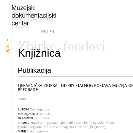
HR
|
EN
Zbirke, fondovi
mdc
Knjižnica
Publikacija
LJEKARNIČKA ZBIRKA THIERRY STALNOG POSTAVA MUZEJA G
PREGRADE
2009
Validžija, Iva
AUTOR/I
ilustr.
MATERIJALNI OPIS
Summary
NAPOMENA
Stalni postav; Ljekarničke zbirke; Pregrada; Muzej
PREDMETNICE
grada Pregrade "Dr. Zlatko Dragutin Tudjina" (Pregrada),
Tiskana građa
MEDIJ