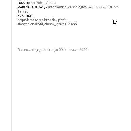
Knjižnica MDC-a
LOKACIJA
Informatica Museologica.- 40, 1/2 (2009). Str.
MATIČNA PUBLIKACIJA
19 - 25
PUNI TEKST
http://hrcak.srce.hr/index.php?
show=clanak&id_clanak_jezik=198486
Datum zadnjeg ažuriranja: 09. kolovoza 2026.