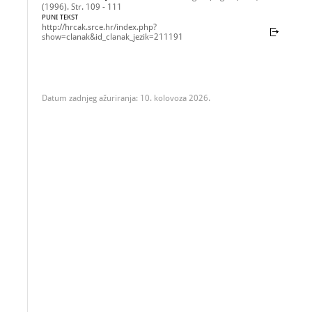
(1996). Str. 109 - 111
PUNI TEKST
http://hrcak.srce.hr/index.php?
show=clanak&id_clanak_jezik=211191
Datum zadnjeg ažuriranja: 10. kolovoza 2026.