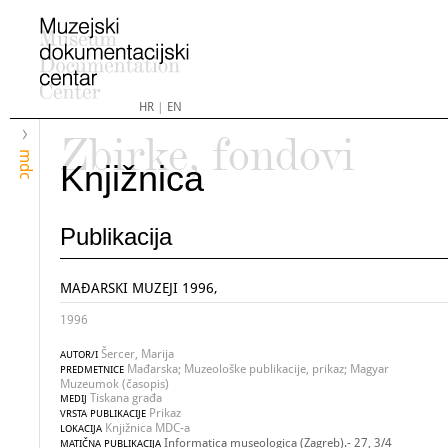
HR
|
EN
Zbirke, fondovi
mdc
Knjižnica
Publikacija
MAĐARSKI MUZEJI 1996,
1996
Šercer, Marija
AUTOR/I
Mađarska; Muzeološke publikacije, prikaz; Magyar
PREDMETNICE
Muzeumok (časopis)
Tiskana građa
MEDIJ
Prikaz
VRSTA PUBLIKACIJE
Knjižnica MDC-a
LOKACIJA
Informatica museologica (Zagreb).- 27, 3/4
MATIČNA PUBLIKACIJA