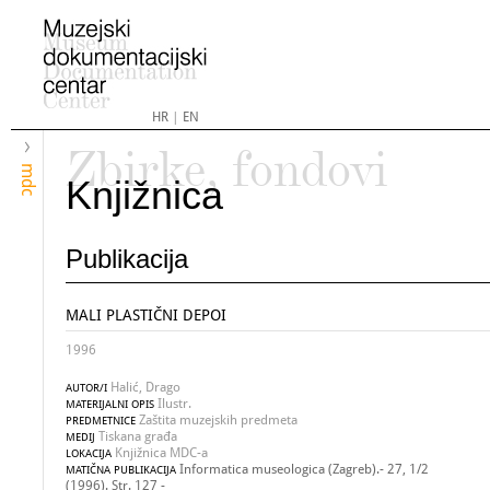
HR
|
EN
Zbirke, fondovi
mdc
Knjižnica
Publikacija
MALI PLASTIČNI DEPOI
1996
Halić, Drago
AUTOR/I
Ilustr.
MATERIJALNI OPIS
Zaštita muzejskih predmeta
PREDMETNICE
Tiskana građa
MEDIJ
Knjižnica MDC-a
LOKACIJA
Informatica museologica (Zagreb).- 27, 1/2
MATIČNA PUBLIKACIJA
(1996). Str. 127 -