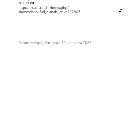
PUNI TEKST
http://hrcak.srce.hr/index.php?
show=clanak&id_clanak_jezik=212905
Datum zadnjeg ažuriranja: 10. kolovoza 2026.