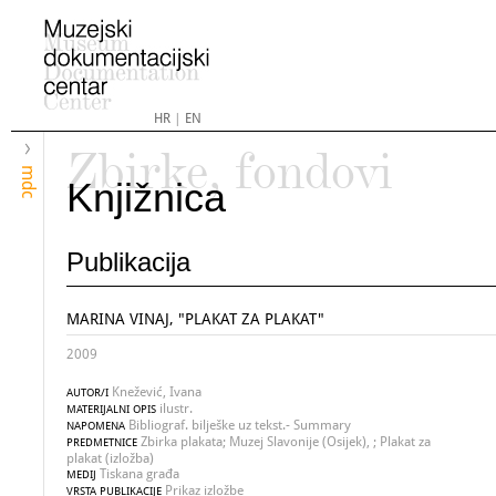
HR
|
EN
Zbirke, fondovi
mdc
Knjižnica
Publikacija
MARINA VINAJ, "PLAKAT ZA PLAKAT"
2009
Knežević, Ivana
AUTOR/I
ilustr.
MATERIJALNI OPIS
Bibliograf. bilješke uz tekst.- Summary
NAPOMENA
Zbirka plakata; Muzej Slavonije (Osijek), ; Plakat za
PREDMETNICE
plakat (izložba)
Tiskana građa
MEDIJ
Prikaz izložbe
VRSTA PUBLIKACIJE