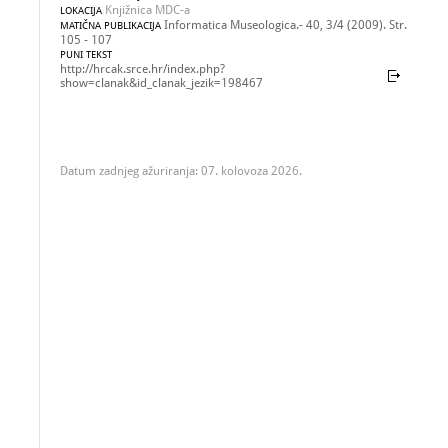
Knjižnica MDC-a
LOKACIJA
Informatica Museologica.- 40, 3/4 (2009). Str.
MATIČNA PUBLIKACIJA
105 - 107
PUNI TEKST
http://hrcak.srce.hr/index.php?
show=clanak&id_clanak_jezik=198467
Datum zadnjeg ažuriranja: 07. kolovoza 2026.