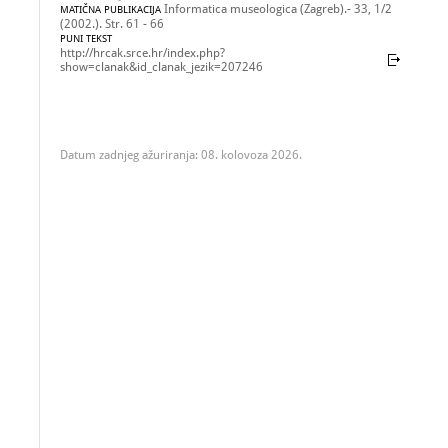
Informatica museologica (Zagreb).- 33, 1/2
MATIČNA PUBLIKACIJA
(2002.). Str. 61 - 66
PUNI TEKST
http://hrcak.srce.hr/index.php?
show=clanak&id_clanak_jezik=207246
Datum zadnjeg ažuriranja: 08. kolovoza 2026.