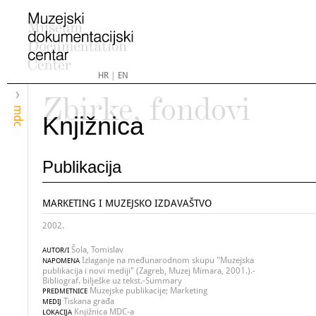
HR
|
EN
Zbirke, fondovi
mdc
Knjižnica
Publikacija
MARKETING I MUZEJSKO IZDAVAŠTVO
2002.
Šola, Tomislav
AUTOR/I
Izlaganje na međunarodnom skupu "Muzejska
NAPOMENA
publikacija i novi mediji" (Zagreb, Muzej Mimara, 2001.).-
Bibliograf. bilješke uz tekst.-Summary
Muzejske publikacije; Marketing
PREDMETNICE
Tiskana građa
MEDIJ
Knjižnica MDC-a
LOKACIJA