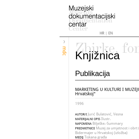
HR
|
EN
Zbirke, fo
mdc
Knjižnica
Publikacija
MARKETING U KULTURI I MUZEJU 
Hrvatskoj"
1996
Jurić Bulatović, Vesna
AUTOR/I
Ilustr.
MATERIJALNI OPIS
Bilješke.-Summary
NAPOMENA
Muzej za umjetnost i obrt (
PREDMETNICE
Bidermajer u Hrvatskoj (izložba)
Tiskana građa
MEDIJ