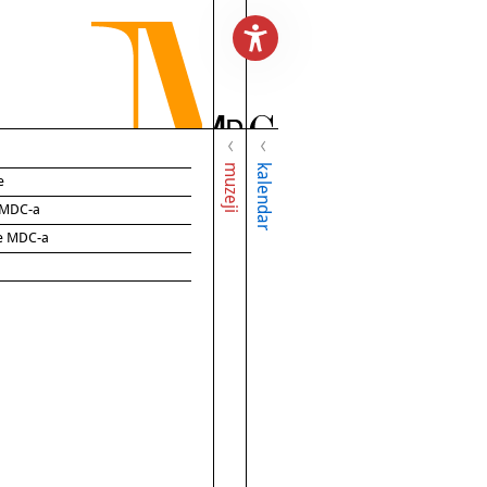
muzeji
kalendar
e
e MDC-a
ce MDC-a