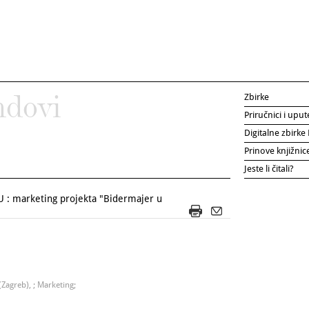
Zbirke
ndovi
Priručnici i uput
Digitalne zbirk
Prinove knjižni
Jeste li čitali?
: marketing projekta "Bidermajer u
Zagreb), ; Marketing;