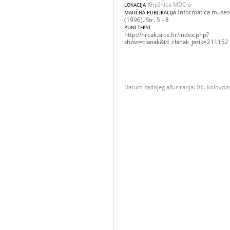
Knjižnica MDC-a
LOKACIJA
Informatica museol
MATIČNA PUBLIKACIJA
(1996). Str. 5 - 8
PUNI TEKST
http://hrcak.srce.hr/index.php?
show=clanak&id_clanak_jezik=211152
Datum zadnjeg ažuriranja: 06. kolovoz