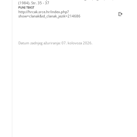
(1984). Str. 35 - 37
PUNI TEKST
http://hrcak.srce.hr/index.php?
show=clanak&id_clanak_jezik=214686
Datum zadnjeg ažuriranja: 07. kolovoza 2026.