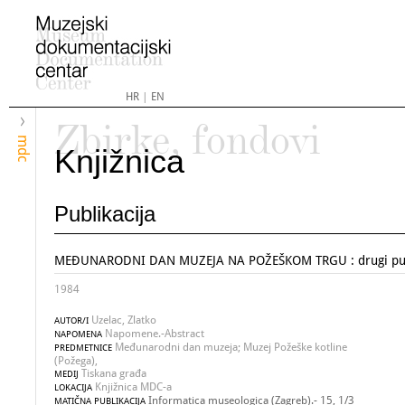
HR
|
EN
Zbirke, fondovi
mdc
Knjižnica
Publikacija
MEĐUNARODNI DAN MUZEJA NA POŽEŠKOM TRGU : drugi pu
1984
Uzelac, Zlatko
AUTOR/I
Napomene.-Abstract
NAPOMENA
Međunarodni dan muzeja; Muzej Požeške kotline
PREDMETNICE
(Požega),
Tiskana građa
MEDIJ
Knjižnica MDC-a
LOKACIJA
Informatica museologica (Zagreb).- 15, 1/3
MATIČNA PUBLIKACIJA