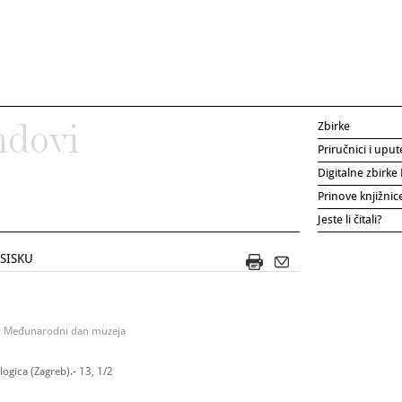
Zbirke
ndovi
Priručnici i uput
Digitalne zbirk
Prinove knjižni
Jeste li čitali?
SISKU
, ; Međunarodni dan muzeja
ogica (Zagreb).- 13, 1/2