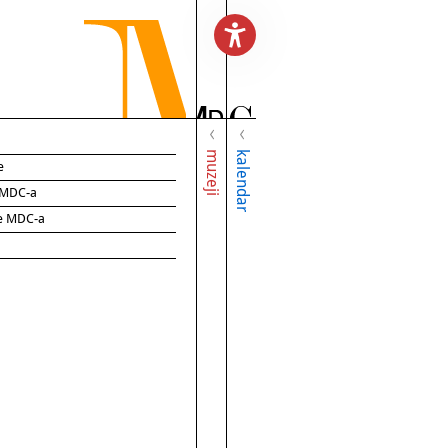
muzeji
kalendar
e
e MDC-a
ce MDC-a