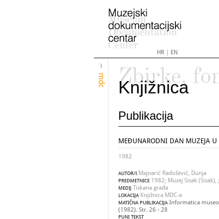
HR
|
EN
Zbirke, fo
mdc
Knjižnica
Publikacija
MEĐUNARODNI DAN MUZEJA U 
1982
Majnarić Radošević, Dunja
AUTOR/I
1982; Muzej Sisak (Sisak)
PREDMETNICE
Tiskana građa
MEDIJ
Knjižnica MDC-a
LOKACIJA
Informatica museol
MATIČNA PUBLIKACIJA
(1982). Str. 26 - 28
PUNI TEKST