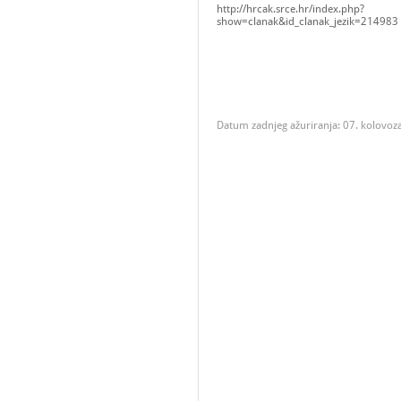
http://hrcak.srce.hr/index.php?
show=clanak&id_clanak_jezik=214983
Datum zadnjeg ažuriranja: 07. kolovoz