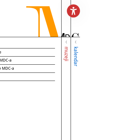
muzeji
kalendar
e
e MDC-a
ce MDC-a