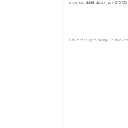
show=clanak&id_clanak_jezik=215735
Datum zadnjeg ažuriranja: 06. kolovoz