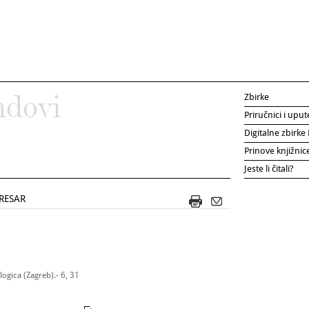
Zbirke
ndovi
Priručnici i uput
Digitalne zbirk
Prinove knjižni
Jeste li čitali?
RESAR
ogica (Zagreb).- 6, 31