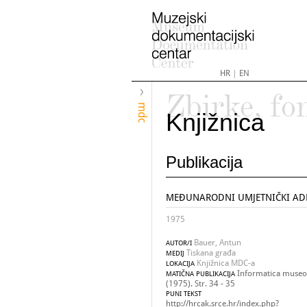
HR
|
EN
Zbirke, fo
mdc
Knjižnica
Publikacija
MEĐUNARODNI UMJETNIČKI AD
1975
Bauer, Antun
AUTOR/I
Tiskana građa
MEDIJ
Knjižnica MDC-a
LOKACIJA
Informatica museol
MATIČNA PUBLIKACIJA
(1975). Str. 34 - 35
PUNI TEKST
http://hrcak.srce.hr/index.php?