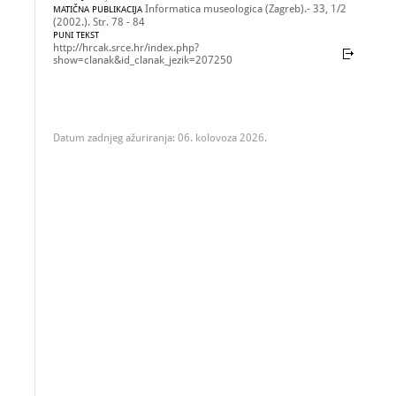
Informatica museologica (Zagreb).- 33, 1/2
MATIČNA PUBLIKACIJA
(2002.). Str. 78 - 84
PUNI TEKST
http://hrcak.srce.hr/index.php?
show=clanak&id_clanak_jezik=207250
Datum zadnjeg ažuriranja: 06. kolovoza 2026.