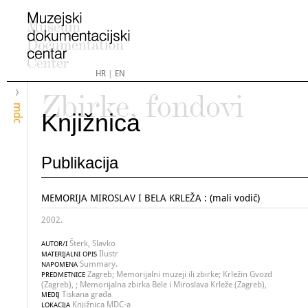
HR
|
EN
Zbirke, fondovi
mdc
Knjižnica
Publikacija
MEMORIJA MIROSLAV I BELA KRLEŽA : (mali vodič)
2002.
Šterk, Slavko
AUTOR/I
Ilustr
MATERIJALNI OPIS
Summary.
NAPOMENA
Zagreb; Memorijalni muzeji ili zbirke; Krležin Gvozd
PREDMETNICE
(Zagreb), ; Memorijalna zbirka Bele i Miroslava Krleže (Zagreb),
Tiskana građa
MEDIJ
Knjižnica MDC-a
LOKACIJA