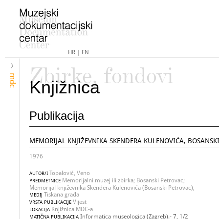
HR
|
EN
Zbirke, fondovi
mdc
Knjižnica
Publikacija
MEMORIJAL KNJIŽEVNIKA SKENDERA KULENOVIĆA, BOSANSK
1976
Topalović, Veno
AUTOR/I
Memorijalni muzej ili zbirka; Bosanski Petrovac;
PREDMETNICE
Memorijal književnika Skendera Kulenovića (Bosanski Petrovac),
Tiskana građa
MEDIJ
Vijest
VRSTA PUBLIKACIJE
Knjižnica MDC-a
LOKACIJA
Informatica museologica (Zagreb).- 7, 1/2
MATIČNA PUBLIKACIJA