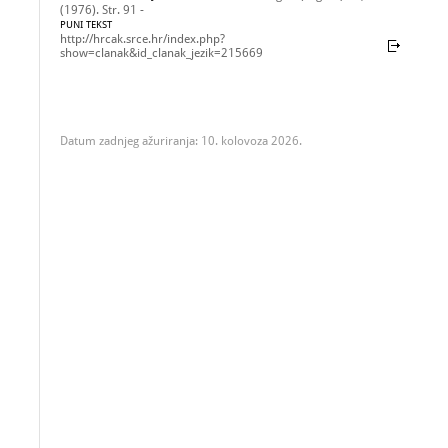
(1976). Str. 91 -
PUNI TEKST
http://hrcak.srce.hr/index.php?
show=clanak&id_clanak_jezik=215669
Datum zadnjeg ažuriranja: 10. kolovoza 2026.