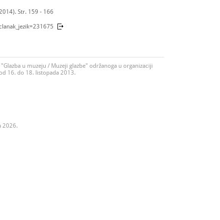
(2014). Str. 159 - 166
_clanak_jezik=231675
"Glazba u muzeju / Muzeji glazbe" održanoga u organizaciji
d 16. do 18. listopada 2013.
a 2026.