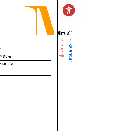
muzeji
kalendar
e
e MDC-a
ce MDC-a