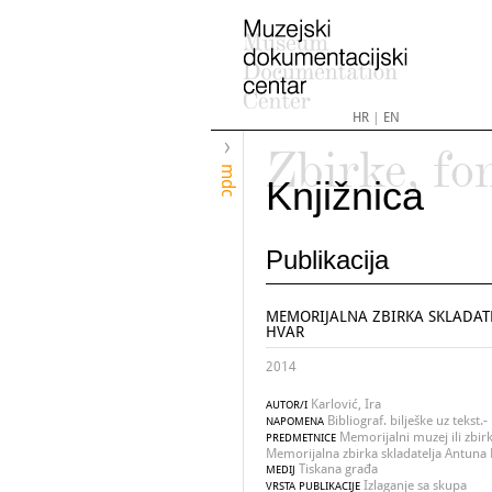
HR
|
EN
Zbirke, fo
mdc
Knjižnica
Publikacija
MEMORIJALNA ZBIRKA SKLADAT
HVAR
2014
Karlović, Ira
AUTOR/I
Bibliograf. bilješke uz tekst.
NAPOMENA
Memorijalni muzej ili zbir
PREDMETNICE
Memorijalna zbirka skladatelja Antuna 
Tiskana građa
MEDIJ
Izlaganje sa skupa
VRSTA PUBLIKACIJE