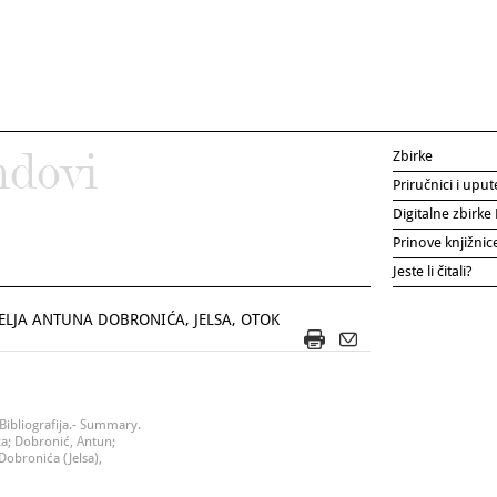
Zbirke
ndovi
Priručnici i uput
Digitalne zbirk
Prinove knjižni
Jeste li čitali?
ELJA ANTUNA DOBRONIĆA, JELSA, OTOK
- Bibliografija.- Summary.
ka; Dobronić, Antun;
Dobronića (Jelsa),