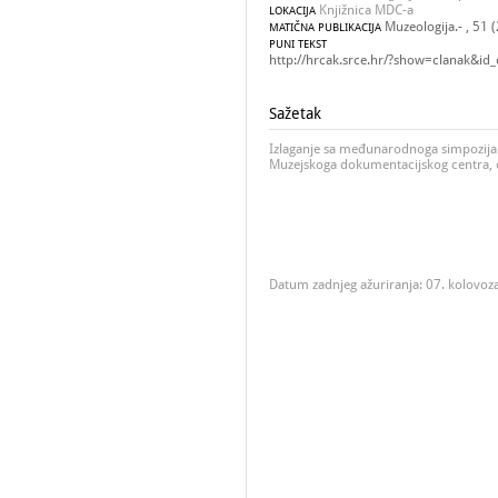
Knjižnica MDC-a
LOKACIJA
Muzeologija.- , 51 
MATIČNA PUBLIKACIJA
PUNI TEKST
http://hrcak.srce.hr/?show=clanak&id
Sažetak
Izlaganje sa međunarodnoga simpozija 
Muzejskoga dokumentacijskog centra, o
Datum zadnjeg ažuriranja: 07. kolovoz