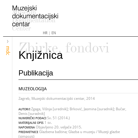
HR
|
EN
Zbirke, fondovi
mdc
Knjižnica
Publikacija
MUZEOLOGIJA
Zagreb, Muzejski dokumentacijski centar, 2014
Zgaga, Višnja [urednik]; Brković, Jasmina [suradnik]; Bučar,
AUTOR/I
Denis [suradnik]
Sv. 51 (2014.)
NUMERIČKI PODACI
1 sv.
MATERIJALNI OPIS
Objavljeno 20. veljače 2015.
NAPOMENA
Glazbena baština; Glazba u muzeju / Muzeji glazbe
PREDMETNICE
(simpozij)