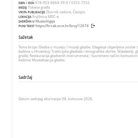
978-953-6664-39-9 / 0353-7552
ISBN / ISSN
Tiskana građa
MEDIJ
Zbornik radova, Časopis
VRSTA PUBLIKACIJE
Knjižnica MDC-a
LOKACIJA
Muzeologija
SADRŽAN U
https://hrcak.srce.hr/broj/12674
PUNI TEKST
Sažetak
Tema broja: Glazba u muzeju / muzeji glazbe. Izlaganja objavljena unutar
baština u Hrvatskoj; Tradicijska glazbala i etnografske zbirke; Skladatelji, 
građa; Restauracija glazbenih instrumenata ; Suvremeni načini komunicir
baštine; Muzealizacija glazbe.
Sadržaj
Datum zadnjeg ažuriranja: 08. kolovoza 2026.