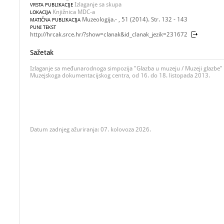
Izlaganje sa skupa
VRSTA PUBLIKACIJE
Knjižnica MDC-a
LOKACIJA
Muzeologija.- , 51 (2014). Str. 132 - 143
MATIČNA PUBLIKACIJA
PUNI TEKST
http://hrcak.srce.hr/?show=clanak&id_clanak_jezik=231672
Sažetak
Izlaganje sa međunarodnoga simpozija "Glazba u muzeju / Muzeji glazbe" 
Muzejskoga dokumentacijskog centra, od 16. do 18. listopada 2013.
Datum zadnjeg ažuriranja: 07. kolovoza 2026.