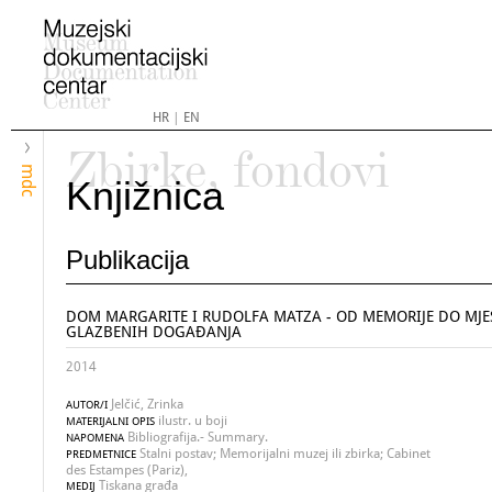
HR
|
EN
Zbirke, fondovi
mdc
Knjižnica
Publikacija
DOM MARGARITE I RUDOLFA MATZA - OD MEMORIJE DO MJE
GLAZBENIH DOGAĐANJA
2014
Jelčić, Zrinka
AUTOR/I
ilustr. u boji
MATERIJALNI OPIS
Bibliografija.- Summary.
NAPOMENA
Stalni postav; Memorijalni muzej ili zbirka; Cabinet
PREDMETNICE
des Estampes (Pariz),
Tiskana građa
MEDIJ