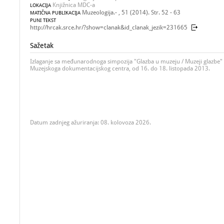
Knjižnica MDC-a
LOKACIJA
Muzeologija.- , 51 (2014). Str. 52 - 63
MATIČNA PUBLIKACIJA
PUNI TEKST
http://hrcak.srce.hr/?show=clanak&id_clanak_jezik=231665
Sažetak
Izlaganje sa međunarodnoga simpozija "Glazba u muzeju / Muzeji glazbe" 
Muzejskoga dokumentacijskog centra, od 16. do 18. listopada 2013.
Datum zadnjeg ažuriranja: 08. kolovoza 2026.