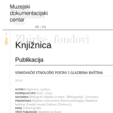
HR
|
EN
Zbirke, fondovi
mdc
Knjižnica
Publikacija
VINKOVAČKI ETNOLOŠKI POSTAV I GLAZBENA BAŠTINA
2014
Gligorević, Ljubica
AUTOR/I
ilustr. u boji
MATERIJALNI OPIS
Bibliograf. bilješke uz tekst.- Bibliografija.- Summary
NAPOMENA
Glazbeni instrument; Etnomuzikologija; Glazbena
PREDMETNICE
baština; Gradski muzej Vinkovci (Vinkovci),
Tiskana građa
MEDIJ
Izlaganje sa skupa
VRSTA PUBLIKACIJE