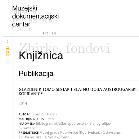
HR
|
EN
Zbirke, fondovi
mdc
Knjižnica
Publikacija
GLAZBENIK TOMO ŠESTAK I ZLATNO DOBA AUSTROUGARSKE
KOPRIVNICE
2014
Ernečić, Dražen
AUTOR/I
ilustr.
MATERIJALNI OPIS
Bibliograf. bilješke ispod teksta.- Bibliografija.-
NAPOMENA
Summary.
Muzej grada Koprivnice (Koprivnica), ; Ostavština;
PREDMETNICE
Zbirka muzikalija; Šestak, Tomo