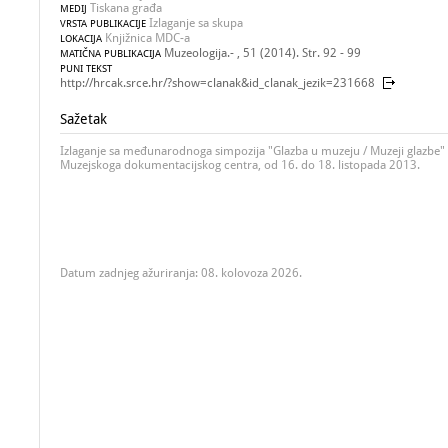
Tiskana građa
MEDIJ
Izlaganje sa skupa
VRSTA PUBLIKACIJE
Knjižnica MDC-a
LOKACIJA
Muzeologija.- , 51 (2014). Str. 92 - 99
MATIČNA PUBLIKACIJA
PUNI TEKST
http://hrcak.srce.hr/?show=clanak&id_clanak_jezik=231668
Sažetak
Izlaganje sa međunarodnoga simpozija "Glazba u muzeju / Muzeji glazbe" 
Muzejskoga dokumentacijskog centra, od 16. do 18. listopada 2013.
Datum zadnjeg ažuriranja: 08. kolovoza 2026.