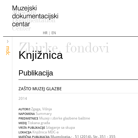
HR
|
EN
Zbirke, fondovi
mdc
Knjižnica
Publikacija
ZAŠTO MUZEJ GLAZBE
2014
Zgaga, Višnja
AUTOR/I
Summary
NAPOMENA
Muzeji i zbirke glazbene baštine
PREDMETNICE
Tiskana građa
MEDIJ
Izlaganje sa skupa
VRSTA PUBLIKACIJE
Knjižnica MDC-a
LOKACIJA
Muzeologija.- , 51 (2014). Str. 351 - 355
MATIČNA PUBLIKACIJA