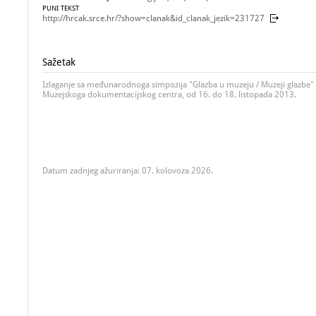
PUNI TEKST
http://hrcak.srce.hr/?show=clanak&id_clanak_jezik=231727
Sažetak
Izlaganje sa međunarodnoga simpozija "Glazba u muzeju / Muzeji glazbe" 
Muzejskoga dokumentacijskog centra, od 16. do 18. listopada 2013.
Datum zadnjeg ažuriranja: 07. kolovoza 2026.