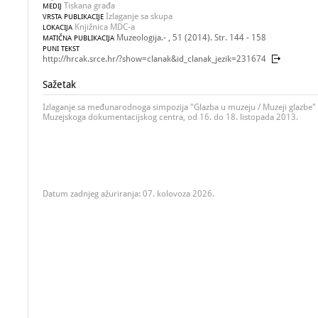
Tiskana građa
MEDIJ
Izlaganje sa skupa
VRSTA PUBLIKACIJE
Knjižnica MDC-a
LOKACIJA
Muzeologija.- , 51 (2014). Str. 144 - 158
MATIČNA PUBLIKACIJA
PUNI TEKST
http://hrcak.srce.hr/?show=clanak&id_clanak_jezik=231674
Sažetak
Izlaganje sa međunarodnoga simpozija "Glazba u muzeju / Muzeji glazbe" 
Muzejskoga dokumentacijskog centra, od 16. do 18. listopada 2013.
Datum zadnjeg ažuriranja: 07. kolovoza 2026.