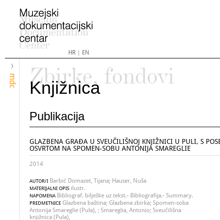
HR
|
EN
Zbirke, fondovi
mdc
Knjižnica
Publikacija
GLAZBENA GRAĐA U SVEUČILIŠNOJ KNJIŽNICI U PULI, S PO
OSVRTOM NA SPOMEN-SOBU ANTONIJA SMAREGLIE
2014
Barbić Domazet, Tijana; Hauser, Nuša
AUTOR/I
ilustr.
MATERIJALNI OPIS
Bibliograf. bilješke uz tekst.- Bibliografija.- Summary.
NAPOMENA
Glazbena baština; Glazbena zbirka; Spomen-soba
PREDMETNICE
Antonija Smareglie (Pula), ; Smareglia, Antonio; Sveučilišna
knjižnica (Pula),