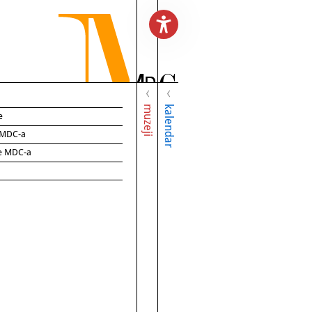
muzeji
kalendar
e
e MDC-a
ce MDC-a