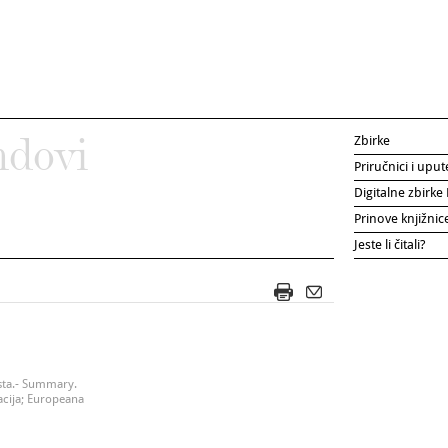
Zbirke
ndovi
Priručnici i uput
Digitalne zbirk
Prinove knjižni
Jeste li čitali?
ksta.- Summary.
acija; Europeana