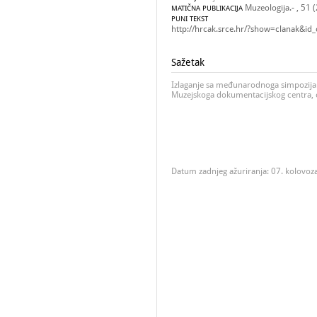
Muzeologija.- , 51 
MATIČNA PUBLIKACIJA
PUNI TEKST
http://hrcak.srce.hr/?show=clanak&id
Sažetak
Izlaganje sa međunarodnoga simpozija 
Muzejskoga dokumentacijskog centra, o
Datum zadnjeg ažuriranja: 07. kolovoz