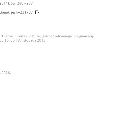
(2014). Str. 280 - 287
_clanak_jezik=231707
"Glazba u muzeju / Muzeji glazbe" održanoga u organizaciji
d 16. do 18. listopada 2013.
a 2026.