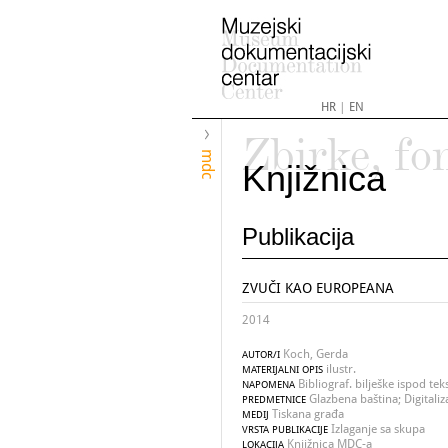
HR
|
EN
Zbirke, fo
mdc
Knjižnica
Publikacija
ZVUČI KAO EUROPEANA
2014
Koch, Gerda
AUTOR/I
ilustr.
MATERIJALNI OPIS
Bibliograf. bilješke ispod te
NAPOMENA
Glazbena baština; Digitaliz
PREDMETNICE
Tiskana građa
MEDIJ
Izlaganje sa skupa
VRSTA PUBLIKACIJE
Knjižnica MDC-a
LOKACIJA