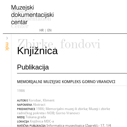
HR
|
EN
Zbirke, fondovi
mdc
Knjižnica
Publikacija
MEMORIJALNI MUZEJSKI KOMPLEKS GORNO VRANOVCI
1986
Korobar, Kliment
AUTOR/I
Abstract
NAPOMENA
1986; Memorijalni muzej ili zbirka; Muzeji i zbirke
PREDMETNICE
radničkog pokreta i NOB; Gorno Vranovci
Tiskana građa
MEDIJ
Knjižnica MDC-a
LOKACIJA
Informatica museologica (Zagreb).- 17, 1/4
MATIČNA PUBLIKACIJA