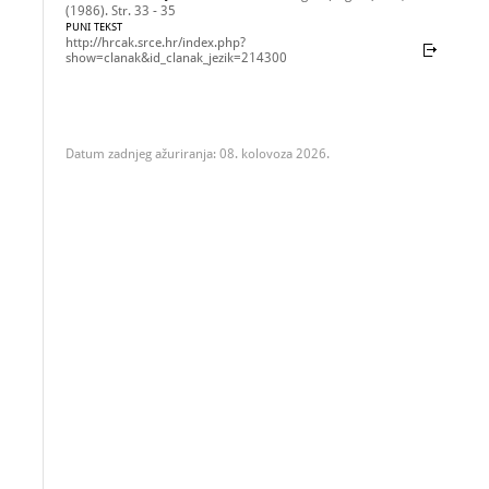
(1986). Str. 33 - 35
PUNI TEKST
http://hrcak.srce.hr/index.php?
show=clanak&id_clanak_jezik=214300
Datum zadnjeg ažuriranja: 08. kolovoza 2026.