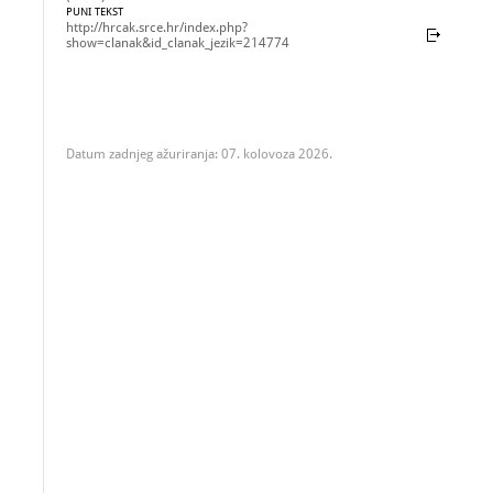
PUNI TEKST
http://hrcak.srce.hr/index.php?
show=clanak&id_clanak_jezik=214774
Datum zadnjeg ažuriranja: 07. kolovoza 2026.