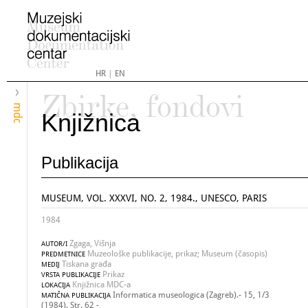
HR
|
EN
Zbirke, fondovi
mdc
Knjižnica
Publikacija
MUSEUM, VOL. XXXVI, NO. 2, 1984., UNESCO, PARIS
1984
Zgaga, Višnja
AUTOR/I
Muzeološke publikacije, prikaz; Museum (časopis)
PREDMETNICE
Tiskana građa
MEDIJ
Prikaz
VRSTA PUBLIKACIJE
Knjižnica MDC-a
LOKACIJA
Informatica museologica (Zagreb).- 15, 1/3
MATIČNA PUBLIKACIJA
(1984). Str. 62 -