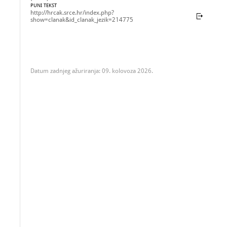
PUNI TEKST
http://hrcak.srce.hr/index.php?
show=clanak&id_clanak_jezik=214775
Datum zadnjeg ažuriranja: 09. kolovoza 2026.