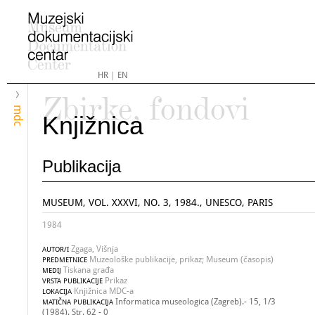
HR
|
EN
Zbirke, fondovi
mdc
Knjižnica
Publikacija
MUSEUM, VOL. XXXVI, NO. 3, 1984., UNESCO, PARIS
1984
Zgaga, Višnja
AUTOR/I
Muzeološke publikacije, prikaz; Museum (časopis)
PREDMETNICE
Tiskana građa
MEDIJ
Prikaz
VRSTA PUBLIKACIJE
Knjižnica MDC-a
LOKACIJA
Informatica museologica (Zagreb).- 15, 1/3
MATIČNA PUBLIKACIJA
(1984). Str. 62 - 0