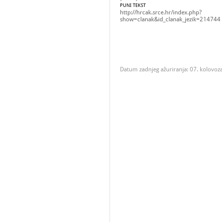
PUNI TEKST
http://hrcak.srce.hr/index.php?
show=clanak&id_clanak_jezik=214744
Datum zadnjeg ažuriranja: 07. kolovoz