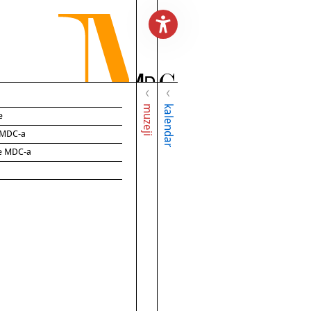
muzeji
kalendar
e
e MDC-a
ce MDC-a