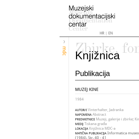
HR
|
EN
Zbirke, fo
mdc
Knjižnica
Publikacija
MUZEJ KINE
1984
Vinterhalter, Jadranka
AUTOR/I
Abstract
NAPOMENA
Muzeji, galerije i zbirke; Ki
PREDMETNICE
Tiskana građa
MEDIJ
Knjižnica MDC-a
LOKACIJA
Informatica museol
MATIČNA PUBLIKACIJA
(1984). Str. 40 - 41