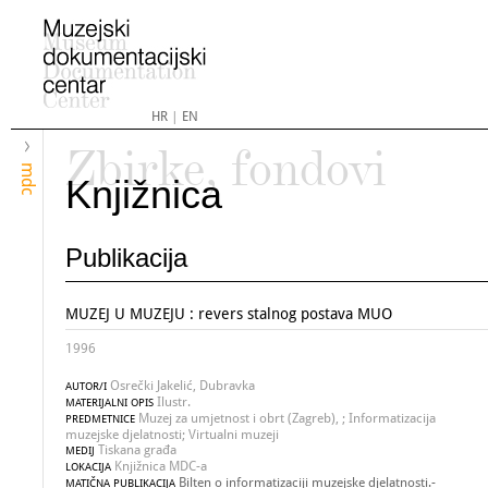
HR
|
EN
Zbirke, fondovi
mdc
Knjižnica
Publikacija
MUZEJ U MUZEJU : revers stalnog postava MUO
1996
Osrečki Jakelić, Dubravka
AUTOR/I
Ilustr.
MATERIJALNI OPIS
Muzej za umjetnost i obrt (Zagreb), ; Informatizacija
PREDMETNICE
muzejske djelatnosti; Virtualni muzeji
Tiskana građa
MEDIJ
Knjižnica MDC-a
LOKACIJA
Bilten o informatizaciji muzejske djelatnosti.-
MATIČNA PUBLIKACIJA