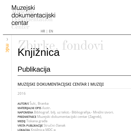
HR
|
EN
Zbirke, fondovi
mdc
Knjižnica
Publikacija
MUZEJSKI DOKUMENTACIJSKI CENTAR I MUZEJI
2016
Šulc, Branka
AUTOR/I
ilustr.
MATERIJALNI OPIS
Bibliograf. bilj. uz tekst.- Bibliografija.- Mrežni izvori.
NAPOMENA
Muzejski dokumentacijski centar (Zagreb),
PREDMETNICE
Tiskana građa
MEDIJ
Stručni članak
VRSTA PUBLIKACIJE
Knjižnica MDC-a
LOKACIJA