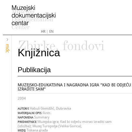
HR
|
EN
Zbirke, fondovi
mdc
Knjižnica
Publikacija
MUZEJSKO-EDUKATIVNA I NAGRADNA IGRA "KAD BI ODJEĆ
IZRADITI SAM"
2004
Habuš-Skendžić, Dubravka
AUTOR/I
ilustr.
MATERIJALNI OPIS
Summary
NAPOMENA
Muzejska igra; Kad bi odjeću morao izraditi sam
PREDMETNICE
(izložba); Muzej Turopolja (Velika Gorica),
Tiskana građa
MEDIJ