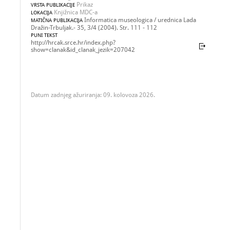
Prikaz
VRSTA PUBLIKACIJE
Knjižnica MDC-a
LOKACIJA
Informatica museologica / urednica Lada
MATIČNA PUBLIKACIJA
Dražin-Trbuljak.- 35, 3/4 (2004). Str. 111 - 112
PUNI TEKST
http://hrcak.srce.hr/index.php?
show=clanak&id_clanak_jezik=207042
Datum zadnjeg ažuriranja: 09. kolovoza 2026.