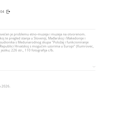
104
svećen je problemu etno-muzeja i muzeja na otvorenom.
skoj te pregled stanja u Sloveniji, Mađarskoj i Makedonije i
2 sudionika s Medunarodnog skupa "Položaj i funkcioniranje
Republici Hrvatskoj s mogućim uzorima u Europi" (Kumrovec,
jeziku; 226 str., 110 fotografija c/b.
a 2026.