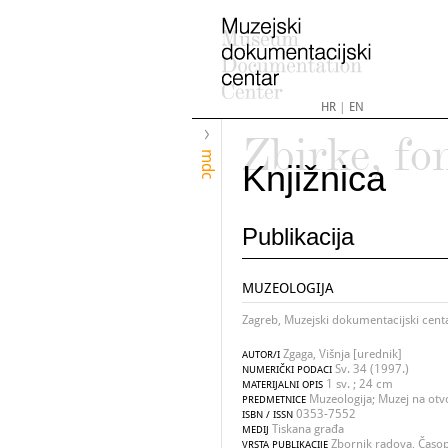
HR
|
EN
Zbirke, fo
mdc
Knjižnica
Publikacija
MUZEOLOGIJA
Zagreb, Muzejski dokumentacijski cent
Zgaga, Višnja [urednik]
AUTOR/I
Sv. 34 (1997.)
NUMERIČKI PODACI
1 sv. ; 24 cm
MATERIJALNI OPIS
Muzeologija; Muzej na ot
PREDMETNICE
0353-7552
ISBN / ISSN
Tiskana građa
MEDIJ
Zbornik radova, Časop
VRSTA PUBLIKACIJE