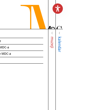
muzeji
kalendar
e
e MDC-a
ce MDC-a