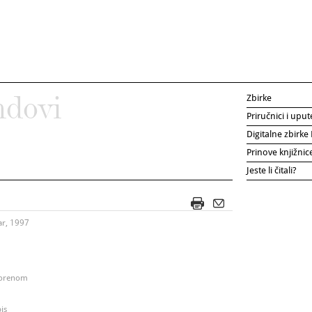
Zbirke
ndovi
Priručnici i uput
Digitalne zbirk
Prinove knjižni
Jeste li čitali?
ar, 1997
vorenom
is