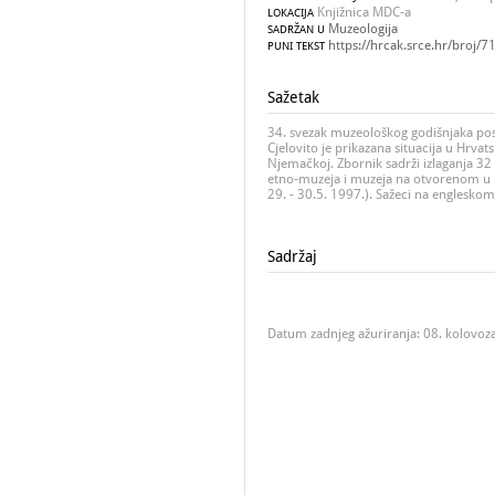
Knjižnica MDC-a
LOKACIJA
Muzeologija
SADRŽAN U
https://hrcak.srce.hr/broj/7
PUNI TEKST
Sažetak
34. svezak muzeološkog godišnjaka po
Cjelovito je prikazana situacija u Hrvat
Njemačkoj. Zbornik sadrži izlaganja 3
etno-muzeja i muzeja na otvorenom u 
29. - 30.5. 1997.). Sažeci na engleskom 
Sadržaj
Datum zadnjeg ažuriranja: 08. kolovoz