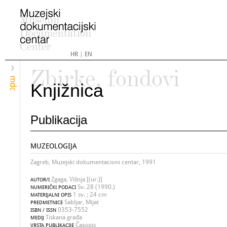
HR
|
EN
Zbirke, fondovi
mdc
Knjižnica
Publikacija
MUZEOLOGIJA
Zagreb, Muzejski dokumentacioni centar, 1991
Zgaga, Višnja [(ur.)]
AUTOR/I
Sv. 28 (1990.)
NUMERIČKI PODACI
1 sv. ; 24 cm
MATERIJALNI OPIS
Sabljar, Mijat
PREDMETNICE
0353-7552
ISBN / ISSN
Tiskana građa
MEDIJ
Časopis
VRSTA PUBLIKACIJE