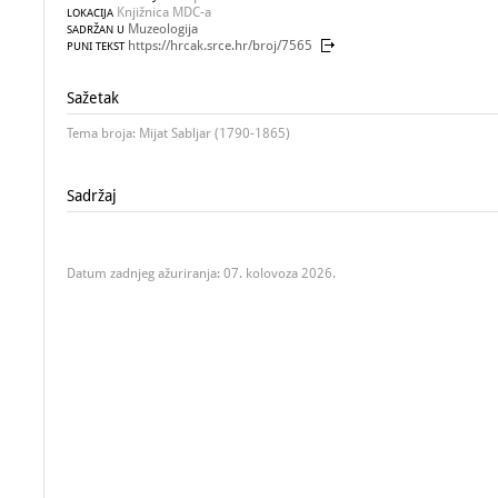
Knjižnica MDC-a
LOKACIJA
Muzeologija
SADRŽAN U
https://hrcak.srce.hr/broj/7565
PUNI TEKST
Sažetak
Tema broja: Mijat Sabljar (1790-1865)
Sadržaj
Datum zadnjeg ažuriranja: 07. kolovoza 2026.