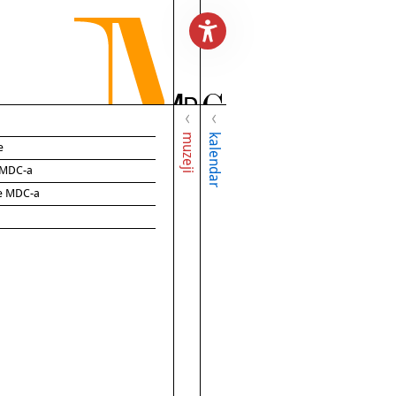
muzeji
kalendar
e
e MDC-a
ce MDC-a