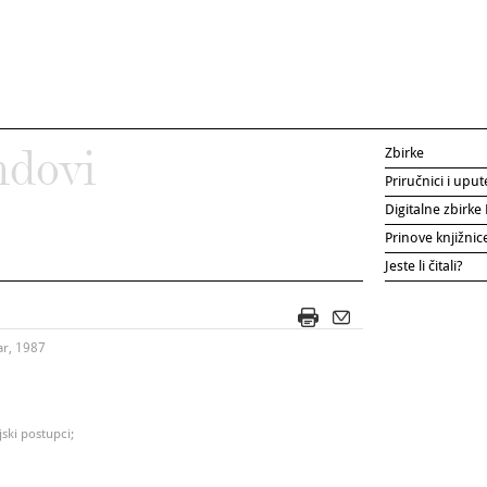
Zbirke
ndovi
Priručnici i uput
Digitalne zbirk
Prinove knjižni
Jeste li čitali?
ar, 1987
ski postupci;