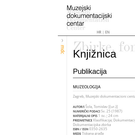
HR
|
EN
Zbirke, fo
mdc
Knjižnica
Publikacija
MUZEOLOGIJA
Zagreb, Muzejski dokumentacioni cent
Šola, Tomislav [(ur.)]
AUTOR/I
Sv. 25 (1987)
NUMERIČKI PODACI
1 sv. ; 24 cm
MATERIJALNI OPIS
Klasifikacija; Dokumentacij
PREDMETNICE
Dokumentacijska zbirka
0350-2635
ISBN / ISSN
Tiskana građa
MEDIJ