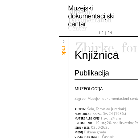
HR
|
EN
Zbirke, fo
mdc
Knjižnica
Publikacija
MUZEOLOGIJA
Zagreb, Muzejski dokumentacioni cent
Šola, Tomislav [urednik]
AUTOR/I
Sv. 24 (1986.)
NUMERIČKI PODACI
1 sv. ; 24 cm
MATERIJALNI OPIS
19. st.; 20. st.; Hrvatska; 
PREDMETNICE
0350-2635
ISBN / ISSN
Tiskana građa
MEDIJ
Časopis
VRSTA PUBLIKACIJE