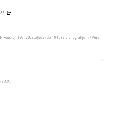
886
rvatskoj: 19. i 20. stoljeće (do 1945) s bibliografijom / Vera
a 2026.