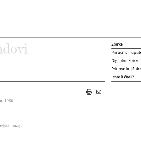
Zbirke
ndovi
Priručnici i uput
Digitalne zbirk
Prinove knjižni
Jeste li čitali?
ar, 1986
Povijest muzeja