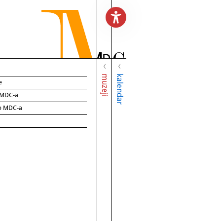
muzeji
kalendar
e
e MDC-a
ce MDC-a