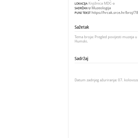
Knjižnica MDC-a
LOKACIJA
Muzeologija
SADRŽAN U
https://hrcak.srce.hr/broj/7
PUNI TEKST
Sažetak
Tema broja: Pregled povijesti muzeja u H
Humski.
Sadržaj
Datum zadnjeg ažuriranja: 07. kolovoz