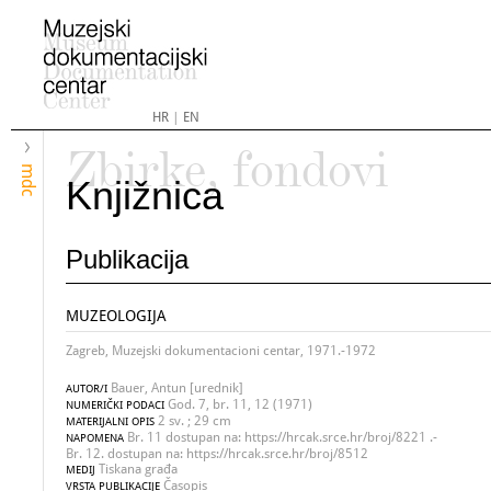
HR
|
EN
Zbirke, fondovi
mdc
Knjižnica
Publikacija
MUZEOLOGIJA
Zagreb, Muzejski dokumentacioni centar, 1971.-1972
Bauer, Antun [urednik]
AUTOR/I
God. 7, br. 11, 12 (1971)
NUMERIČKI PODACI
2 sv. ; 29 cm
MATERIJALNI OPIS
Br. 11 dostupan na: https://hrcak.srce.hr/broj/8221 .-
NAPOMENA
Br. 12. dostupan na: https://hrcak.srce.hr/broj/8512
Tiskana građa
MEDIJ
Časopis
VRSTA PUBLIKACIJE