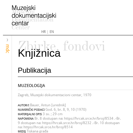
HR
|
EN
Zbirke, fondovi
mdc
Knjižnica
Publikacija
MUZEOLOGIJA
Zagreb, Muzejski dokumentacioni centar, 1970
Bauer, Antun [urednik]
AUTOR/I
God. 6, br. 8, 9, 10 (1970)
NUMERIČKI PODACI
3 sv. ; 29 cm
MATERIJALNI OPIS
Br. 8 dostupan na: https://hrcak.srce.hr/broj/8534 .-Br.
NAPOMENA
9 dostupan na: https://hrcak.srce.hr/broj/8232 .-Br. 10 dostupan
na: https://hrcak.srce.hr/broj/8514
Tiskana građa
MEDIJ