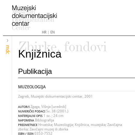
HR
|
EN
Zbirke, fondovi
mdc
Knjižnica
Publikacija
MUZEOLOGIJA
Zagreb, Muzejski dokumentacijski centar, 2001
Zgaga, Višnja [urednik]
AUTOR/I
Sv. 38 (2001.)
NUMERIČKI PODACI
1 sv. ; 24 cm
MATERIJALNI OPIS
Bibliografija
NAPOMENA
Hrvatska; Muzeologija; Knjižnica, muzejska; Zavičajna
PREDMETNICE
zbirka; Zavičajni muzej ili zbirka
0353-7552
ISBN / ISSN