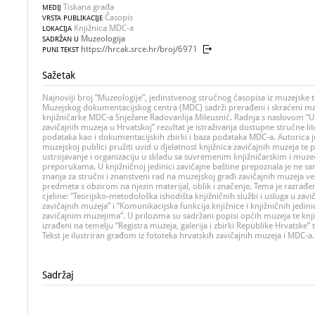
Tiskana građa
MEDIJ
Časopis
VRSTA PUBLIKACIJE
Knjižnica MDC-a
LOKACIJA
Muzeologija
SADRŽAN U
https://hrcak.srce.hr/broj/6971
PUNI TEKST
Sažetak
Najnoviji broj “Muzeologije”, jedinstvenog stručnog časopisa iz muzejske te
Muzejskog dokumentacijskog centra (MDC) sadrži prerađeni i skraćeni mag
knjižničarke MDC-a Snježane Radovanlija Mileusnić. Radnja s naslovom “Ust
zavičajnih muzeja u Hrvatskoj” rezultat je istraživanja dostupne stručne lit
podataka kao i dokumentacijskih zbirki i baza podataka MDC-a. Autorica j
muzejskoj publici pružiti uvid u djelatnost knjižnica zavičajnih muzeja te 
ustrojavanje i organizaciju u skladu sa suvremenim knjižničarskim i muz
preporukama. U knjižničnoj jedinici zavičajne baštine prepoznala je ne s
znanja za stručni i znanstveni rad na muzejskoj građi zavičajnih muzeja ve
predmeta s obzirom na njezin materijal, oblik i značenje. Tema je razrađe
cjeline: “Teorijsko-metodološka ishodišta knjižničnih službi i usluga u zav
zavičajnih muzeja” i “Komunikacijska funkcija knjižnice i knjižničnih jedini
zavičajnim muzejima”. U prilozima su sadržani popisi općih muzeja te knj
izrađeni na temelju “Registra muzeja, galerija i zbirki Republike Hrvatske” 
Tekst je ilustriran građom iz fototeka hrvatskih zavičajnih muzeja i MDC-a.
Sadržaj