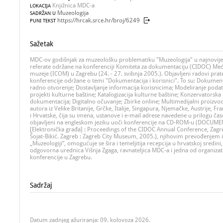
Knjižnica MDC-a
LOKACIJA
Muzeologija
SADRŽAN U
https://hrcak.srce.hr/broj/6249
PUNI TEKST
Sažetak
MDC-ov godišnjak za muzeološku problematiku "Muzeologija" u najnovij
referate održane na konferenciji Komiteta za dokumentaciju (CIDOC) M
muzeje (ICOM) u Zagrebu (24. - 27. svibnja 2005.). Objavljeni radovi pra
konferencije održane o temi "Dokumentacija i korisnici". To su: Dokument
radno otvorenje; Dostavljanje informacija korisnicima; Modeliranje podat
projekti kulturne baštine; Katalogizacija kulturne baštine; Konzervatorska 
dokumentacija; Digitalno očuvanje; Zbirke online; Multimedijalni proizvod
autora iz Velike Britanije, Grčke, Italije, Singapura, Njemačke, Austrije, Fra
i Hrvatske, čija su imena, ustanove i e-mail adrese navedene u prilogu časo
objavljeni na engleskom jeziku uoči konferencije na CD-ROM-u (DOCU
[Elektronička građa] : Proceedings of the CIDOC Annual Conference, Zagr
Šojat-Bikić. Zagreb : Zagreb City Museum, 2005.), njihovim prevođenjem i
„Muzeologiji“, omogućuje se šira i temeljitija recepcija u hrvatskoj sredini, 
odgovorna urednica Višnja Zgaga, ravnateljica MDC-a i jedna od organiza
konferencije u Zagrebu.
Sadržaj
Datum zadnjeg ažuriranja: 09. kolovoza 2026.