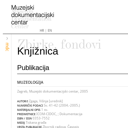
HR
|
EN
Zbirke, fondovi
mdc
Knjižnica
Publikacija
MUZEOLOGIJA
Zagreb, Muzejski dokumentacijski centar, 2005
Zgaga, Višnja [urednik]
AUTOR/I
Sv. 41-42 (2004.-2005.)
NUMERIČKI PODACI
1 sv.
MATERIJALNI OPIS
ICOM-CIDOC, ; Dokumentacija
PREDMETNICE
0353-7552
ISBN / ISSN
Tiskana građa
MEDIJ
Zbornik radova, Časopis
VRSTA PUBLIKACIJE