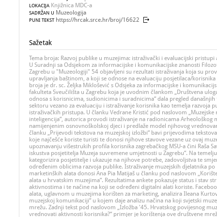
Knjižnica MDC-a
LOKACIJA
Muzeologija
SADRŽAN U
https://hrcak.srce.hr/broj/16622
PUNI TEKST
Sažetak
Tema broja: Razvoj publike u muzejima: istraživački i evaluacijski pristup
U Suradnji sa Odsjekom za informacijske i komunikacijske znanosti Filozofs
Zagrebu u "Muzeologiji" 54 objavljeni su rezultati istraživanja koja su pro
upravljanja baštinom, a koji se odnose na evaluaciju posjetilaca/korisnik
broja je dr. sc. Željka Miklošević s Odsjeka za informacijske i komunikacij
fakulteta Sveučilišta u Zagrebu koja je uvodnim člankom „Društvena uloga 
odnosa s korisnicima, sudionicima i suradnicima“ dala pregled današnji
sektoru vezano za evaluaciju i istraživanje korisnika kao temelja razvoja p
istraživačkih pristupa. U članku Vedrane Kristić pod naslovom „Muzejske r
inteligencija“, autorica provodi istraživanje na radionicama Arheološkog
namijenjenim osnovnoškolskoj djeci i predlaže model njihovog vrednovan
članku „Prijevodi tekstova na muzejskoj izložbi“ bavi prijevodima teksto
koje najčešće koriste turisti te donosi njihove stavove vezane uz ovaj muz
upoznavanju višestrukih profila korisnika zagrebačkog MSU-a čini Raša Sa
iskustva posjetitelja Muzeja suvremene umjetnosti u Zagrebu“. Na temelju 
kategorizira posjetitelje i ukazuje na njihove potrebe, zadovoljstva te sm
određenim oblicima razvoja publike. Istraživanje muzejskih djelatnika po p
marketinških alata donosi Ana Pia Matijaš u članku pod naslovom „Korište
alata u hrvatskim muzejima“. Rezultatima ankete pokazuje status i stav s
aktivnostima i te načine na koji se određeni digitalni alati koriste. Facebo
alata, uglavnom u muzejima korišten za marketing, analizira Ileana Kurto
muzejskoj komunikaciji“ u kojem daje analizu načina na koji svjetski muze
mrežu. Zadnji tekst pod naslovom „Izložba '45. Hrvatskog povijesnog mu
vrednovati aktivnosti korisnika?“ primjer je korištenja ove društvene m