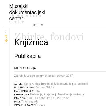
HR
|
EN
Zbirke, fondovi
mdc
Knjižnica
Publikacija
MUZEOLOGIJA
Zagreb, Muzejski dokumentacijski centar, 2017
Kocijan, Maja [urednik]; Miklošević, Željka [urednik]
AUTOR/I
Sv. 54 (2017.)
NUMERIČKI PODACI
1 sv.
MATERIJALNI OPIS
Evaluacija; Posjetitelji; Istraživanje korisnika
PREDMETNICE
978-953-6664-49-8 / 0353-7552
ISBN / ISSN
Tiskana građa
MEDIJ
Časopis
VRSTA PUBLIKACIJE