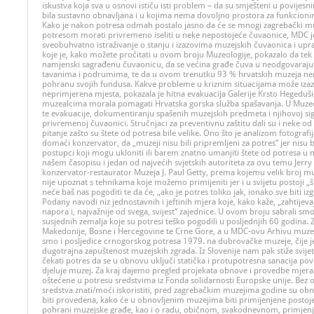
iskustva koja sva u osnovi ističu isti problem – da su smješteni u povijes
bila sustavno obnavljana i u kojima nema dovoljno prostora za funkcion
Kako je nakon potresa odmah postalo jasno da će se mnogi zagrebački m
potresom morati privremeno iseliti u neke nepostojeće čuvaonice, MDC j
sveobuhvatno istraživanje o stanju i izazovima muzejskih čuvaonica i upr
koje je, kako možete pročitati u ovom broju Muzeologije, pokazalo da tek
namjenski sagrađenu čuvaonicu, da se većina građe čuva u neodgovaraj
tavanima i podrumima, te da u ovom trenutku 93 % hrvatskih muzeja ne
pohranu svojih fundusa. Kakve probleme u kriznim situacijama može izaz
neprimjerena mjesta, pokazala je hitna evakuacija Galerije Krsto Hegedušić 
muzealcima morala pomagati Hrvatska gorska služba spašavanja. U Muzeol
te evakuacije, dokumentiranju spašenih muzejskih predmeta i njihovoj si
privremenoj čuvaonici. Stručnjaci za preventivnu zaštitu dali su i neke 
pitanje zašto su štete od potresa bile velike. Ono što je analizom fotografij
domaći konzervator, da „muzeji nisu bili pripremljeni za potres“ jer nisu b
postupci koji mogu ukloniti ili barem znatno umanjiti štete od potresa u
našem časopisu i jedan od najvećih svjetskih autoriteta za ovu temu Jerr
konzervator-restaurator Muzeja J. Paul Getty, prema kojemu velik broj mu
nije upoznat s tehnikama koje možemo primijeniti jer i u svijetu postoji „š
neće baš nas pogoditi te da će, „ako je potres toliko jak, ionako sve biti i
Podany navodi niz jednostavnih i jeftinih mjera koje, kako kaže, „zahtije
napora i, najvažnije od svega, svijest“ zajednice. U ovom broju sabrali smo
susjednih zemalja koje su potresi teško pogodili u posljednjih 60 godina. Z
Makedonije, Bosne i Hercegovine te Crne Gore, a u MDC-ovu Arhivu muzeja i
smo i posljedice crnogorskog potresa 1979. na dubrovačke muzeje, čije j
dugotrajna zapuštenost muzejskih zgrada. Iz Slovenije nam pak stiže svijet
čekati potres da se u obnovu uključi statička i protupotresna sanacija po
djeluje muzej. Za kraj dajemo pregled projekata obnove i provedbe mjera 
oštećene u potresu sredstvima iz Fonda solidarnosti Europske unije. Bez o
sredstva znati/moći iskoristiti, pred zagrebačkim muzejima godine su ob
biti provedena, kako će u obnovljenim muzejima biti primijenjene postoje
pohrani muzejske građe, kao i o radu, običnom, svakodnevnom, primjenjiv