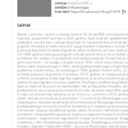
Knjižnica MDC-a
LOKACIJA
Muzeologija
SADRŽAN U
https://hrcak.srce.hr/broj/21879
PUNI TEKST
Sažetak
Muzeji u potresu – potres u muzeju tema je 58. broja MDC-ova časopisa M
nastojali „pospremiti“ potrese iz 2020. godine, štete na građi i građevinama
posljedice i pouke, kao i razloge zbog kojih su nas potresi koji se smat
pogodili. Hrvatska je među seizmički najugroženijim državama u Europi. 
područja Republike Hrvatske Zagreb se nalazi na jednom od četiri područj
Od 1880. godine, kada ga je pogodio vrlo jak potres od 6,3, tlo se ljuljalo
početkom 20. stoljeća. U posljednjih pola stoljeća ovaj dio Europe bio j
jačim potresom – od onoga u Skoplju koji je 1963. odnio tisuću života i o
doma, zatim banjolučkoga iz 1969., deset godina poslije toga crnogorskoga
građevina u Dubrovniku, do stonskoga iz 1996. godine. Unatoč tomu, 22.
dočekali potpuno nespremni. U prosincu 2019. godine, tri mjeseca prije p
u hitnim situacijama Grada Zagreba organizirao je stručnu konferenciju 
baštine Grada Zagreba u kriznim uvjetima. Stručnjaci Građevinskog fakult
tada su istaknuli da je potres neprihvatljiv rizik za Republiku Hrvatsku,
građevinama, da su sanacije kozmetičke prirode, da nema seizmičkih ojača
o riziku od potresa nije razvijena, te su na koncu, u prosincu 2019. godine
čekati razoran potres da se to promijeni“. U ovom broju Muzeologije u p
objavljujemo rezultate istraživanja dokumentaristica Muzejskoga dokumen
predstavljenoga na toj istoj stručnoj konferenciji tri mjeseca prije potres
o brojnosti i stupnju obrađenosti građe, zaštiti, stručnim i tehničkim uvjet
povijesnih, nenamjenskih zgrada po kojima su nagurani muzeji na podru
ustanovljena – nespremnost zagrebačkih muzeja na krizne situacije. Koleg
umjetnost i obrt, Hrvatskoga povijesnog muzeja, Hrvatskoga prirodoslov
muzeja u Zagrebu i Gliptoteke HAZU – za ovu su Muzeologiju sabrali svoja