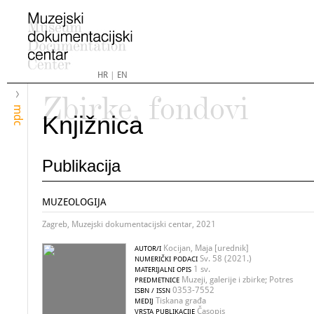
HR
|
EN
Zbirke, fondovi
mdc
Knjižnica
Publikacija
MUZEOLOGIJA
Zagreb, Muzejski dokumentacijski centar, 2021
Kocijan, Maja [urednik]
AUTOR/I
Sv. 58 (2021.)
NUMERIČKI PODACI
1 sv.
MATERIJALNI OPIS
Muzeji, galerije i zbirke; Potres
PREDMETNICE
0353-7552
ISBN / ISSN
Tiskana građa
MEDIJ
Časopis
VRSTA PUBLIKACIJE