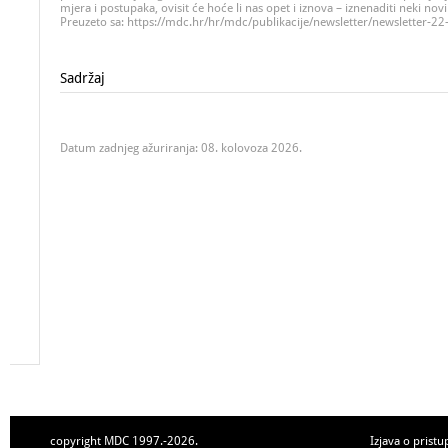
mjera i postupaka, ovisit će hoće li nas opet i iznova – iznenaditi neki nov
Preuzeto sa: https://mdc.hr/hr/mdc/publikacije/newsletter/newsletter-2
Sadržaj
Datum zadnjeg ažuriranja: 08. kolovoza 2026.
copyright MDC 1997.-2026.
Izjava o pristu