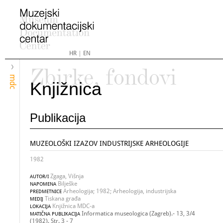
HR
|
EN
Zbirke, fondovi
mdc
Knjižnica
Publikacija
MUZEOLOŠKI IZAZOV INDUSTRIJSKE ARHEOLOGIJE
1982
Zgaga, Višnja
AUTOR/I
Bilješke
NAPOMENA
Arheologija; 1982; Arheologija, industrijska
PREDMETNICE
Tiskana građa
MEDIJ
Knjižnica MDC-a
LOKACIJA
Informatica museologica (Zagreb).- 13, 3/4
MATIČNA PUBLIKACIJA
(1982). Str. 3 - 7