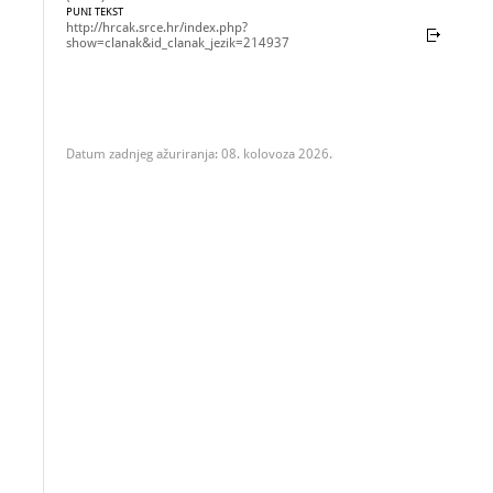
PUNI TEKST
http://hrcak.srce.hr/index.php?
show=clanak&id_clanak_jezik=214937
Datum zadnjeg ažuriranja: 08. kolovoza 2026.