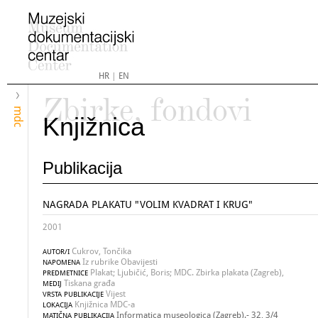
HR
|
EN
Zbirke, fondovi
mdc
Knjižnica
Publikacija
NAGRADA PLAKATU "VOLIM KVADRAT I KRUG"
2001
Cukrov, Tončika
AUTOR/I
Iz rubrike Obavijesti
NAPOMENA
Plakat; Ljubičić, Boris; MDC. Zbirka plakata (Zagreb),
PREDMETNICE
Tiskana građa
MEDIJ
Vijest
VRSTA PUBLIKACIJE
Knjižnica MDC-a
LOKACIJA
Informatica museologica (Zagreb).- 32, 3/4
MATIČNA PUBLIKACIJA