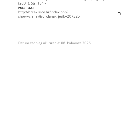
(2001). Str. 184 -
PUNI TEKST
http://hrcak.srce.hr/index.php?
show=clanak&id_clanak_jezik=207325
Datum zadnjeg ažuriranja: 08. kolovoza 2026.