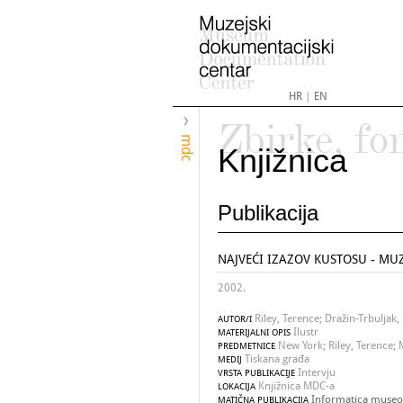
HR
|
EN
Zbirke, fo
mdc
Knjižnica
Publikacija
NAJVEĆI IZAZOV KUSTOSU - MUZ
2002.
Riley, Terence; Dražin-Trbuljak,
AUTOR/I
Ilustr
MATERIJALNI OPIS
New York; Riley, Terence;
PREDMETNICE
Tiskana građa
MEDIJ
Intervju
VRSTA PUBLIKACIJE
Knjižnica MDC-a
LOKACIJA
Informatica museol
MATIČNA PUBLIKACIJA