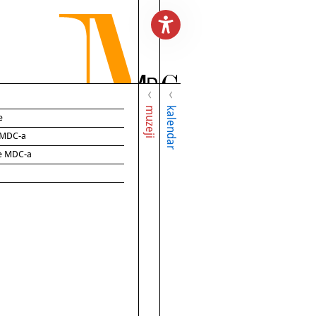
muzeji
kalendar
e
e MDC-a
ce MDC-a