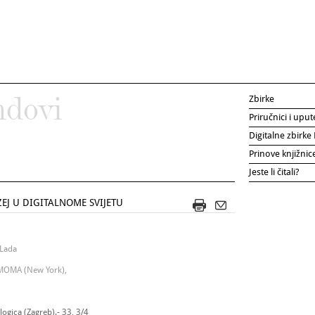
Zbirke
ndovi
Priručnici i uput
Digitalne zbirk
Prinove knjižni
Jeste li čitali?
EJ U DIGITALNOME SVIJETU
 Lada
 MOMA (New York),
ogica (Zagreb).- 33, 3/4