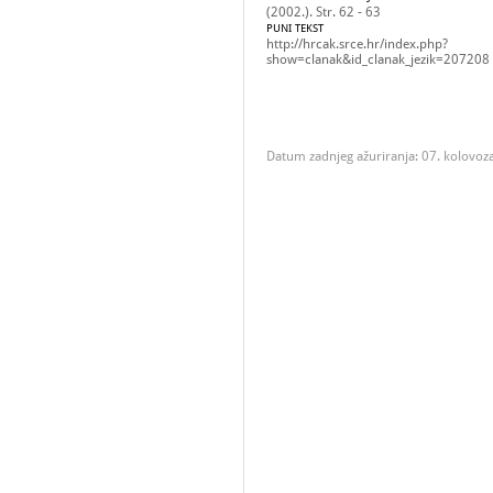
(2002.). Str. 62 - 63
PUNI TEKST
http://hrcak.srce.hr/index.php?
show=clanak&id_clanak_jezik=207208
Datum zadnjeg ažuriranja: 07. kolovoz