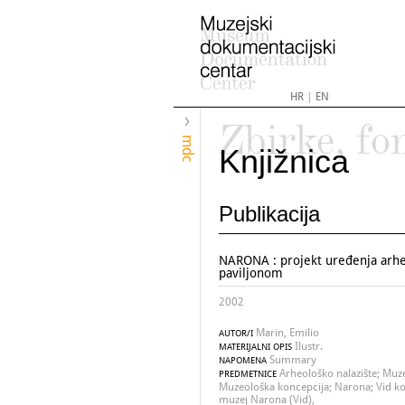
HR
|
EN
Zbirke, fo
mdc
Knjižnica
Publikacija
NARONA : projekt uređenja arhe
paviljonom
2002
Marin, Emilio
AUTOR/I
Ilustr.
MATERIJALNI OPIS
Summary
NAPOMENA
Arheološko nalazište; Muz
PREDMETNICE
Muzeološka koncepcija; Narona; Vid ko
muzej Narona (Vid),