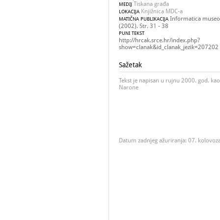
Tiskana građa
MEDIJ
Knjižnica MDC-a
LOKACIJA
Informatica museol
MATIČNA PUBLIKACIJA
(2002). Str. 31 - 38
PUNI TEKST
http://hrcak.srce.hr/index.php?
show=clanak&id_clanak_jezik=207202
Sažetak
Tekst je napisan u rujnu 2000. god. kao 
Narone
Datum zadnjeg ažuriranja: 07. kolovoz