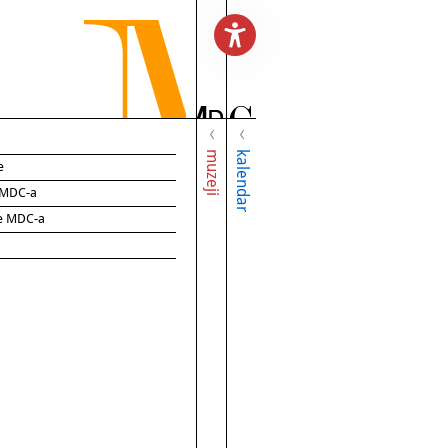
muzeji
kalendar
e
e MDC-a
ce MDC-a