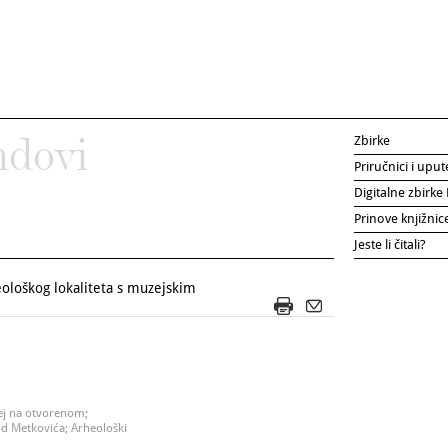
Zbirke
ndovi
Priručnici i uput
Digitalne zbirk
Prinove knjižni
Jeste li čitali?
ološkog lokaliteta s muzejskim
ej na otvorenom;
d Metkovića; Arheološki