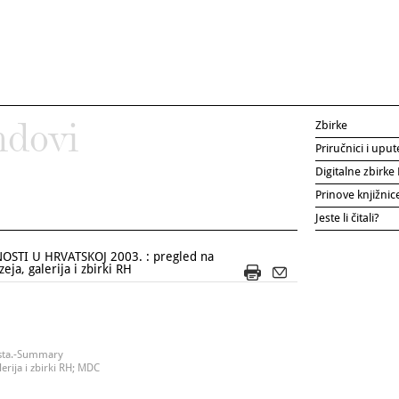
Zbirke
ndovi
Priručnici i uput
Digitalne zbirk
Prinove knjižni
Jeste li čitali?
OSTI U HRVATSKOJ 2003. : pregled na
ja, galerija i zbirki RH
eksta.-Summary
erija i zbirki RH; MDC