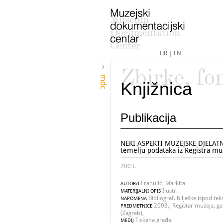
HR
|
EN
Zbirke, fo
mdc
Knjižnica
Publikacija
NEKI ASPEKTI MUZEJSKE DJELATN
temelju podataka iz Registra muze
2003.
Franulić, Markita
AUTOR/I
Ilustr.
MATERIJALNI OPIS
Bibliograf. bilješke ispod t
NAPOMENA
2003.; Registar muzeja, gal
PREDMETNICE
(Zagreb),
Tiskana građa
MEDIJ