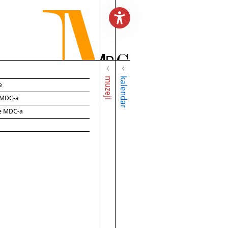
muzeji
kalendar
e
e MDC-a
ce MDC-a