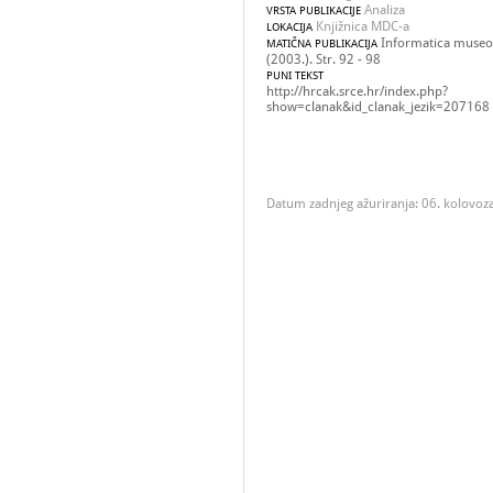
Analiza
VRSTA PUBLIKACIJE
Knjižnica MDC-a
LOKACIJA
Informatica museol
MATIČNA PUBLIKACIJA
(2003.). Str. 92 - 98
PUNI TEKST
http://hrcak.srce.hr/index.php?
show=clanak&id_clanak_jezik=207168
Datum zadnjeg ažuriranja: 06. kolovoz