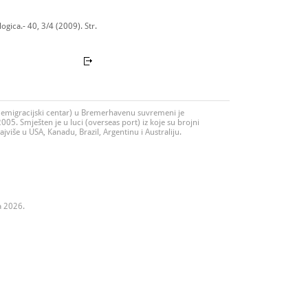
gica.- 40, 3/4 (2009). Str.
migracijski centar) u Bremerhavenu suvremeni je
2005. Smješten je u luci (overseas port) iz koje su brojni
ajviše u USA, Kanadu, Brazil, Argentinu i Australiju.
a 2026.