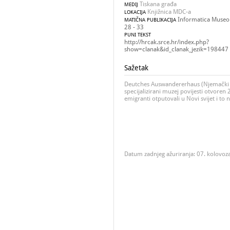
Tiskana građa
MEDIJ
Knjižnica MDC-a
LOKACIJA
Informatica Museolo
MATIČNA PUBLIKACIJA
28 - 33
PUNI TEKST
http://hrcak.srce.hr/index.php?
show=clanak&id_clanak_jezik=198447
Sažetak
Deutches Auswandererhaus (Njemački e
specijalizirani muzej povijesti otvoren 
emigranti otputovali u Novi svijet i to n
Datum zadnjeg ažuriranja: 07. kolovoz