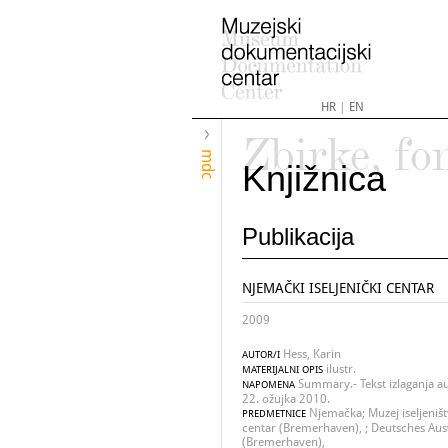
HR
|
EN
Zbirke, fo
mdc
Knjižnica
Publikacija
NJEMAČKI ISELJENIČKI CENTAR
2009
Hess, Karin
AUTOR/I
ilustr.
MATERIJALNI OPIS
Summary.- Tekst izlaganja a
NAPOMENA
22. ožujka 2010.
Njemačka; Muzej iseljeništ
PREDMETNICE
centar (Bremerhaven), ; Deutsches Au
(Bremerhaven),