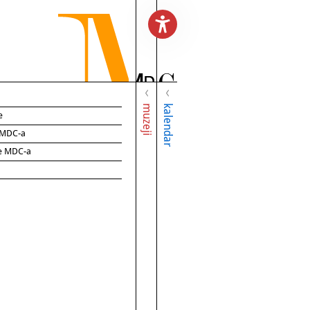
muzeji
kalendar
e
e MDC-a
ce MDC-a