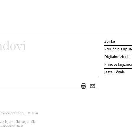
Zbirke
ndovi
Priručnici i uput
Digitalne zbirk
Prinove knjižni
Jeste li čitali?
utorice održano u MDC-u
va; Njemački iseljenički
swanderer Haus